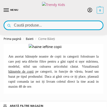
MENIU
0
Caută
Bun venit pe Trendy Kids – outlet cu haine pentru copii! Vezi oferta noastră la
articole de îmbrăcăminte pentru copii
👇
Prima pagină
Baieti
Cizme Băieți
/
/
Am asortat hăinuțele noastre de copii in categorii folositoare la
care poți seta diferite filtre pentru a găsi rapid si ușor mărimea,
modelul, stilul sau culoarea articolului căutat. Vizualizează
hăinuțele de copii
pe categorii, in funcție de vârsta, brand sau
bazat pe tipul produsului. Daca ai găsit ceva ce iți place, plasează
rapid comanda iar noi iți livram coletul direct la tine acasă in
maxim 48 de ore.
ARATĂ FILTRE MAGAZIN