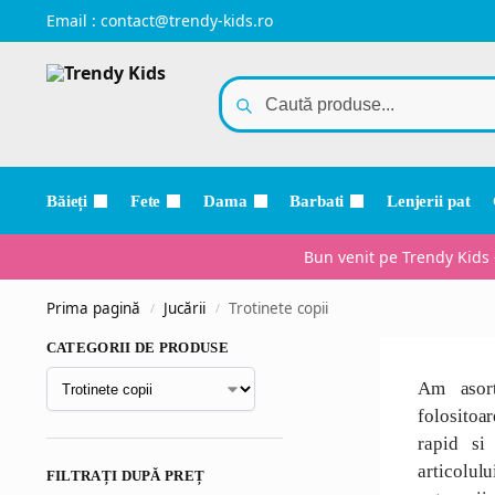
Email :
contact@trendy-kids.ro
Băieți
Fete
Dama
Barbati
Lenjerii pat
Bun venit pe Trendy Kids 
Prima pagină
Jucării
Trotinete copii
/
/
CATEGORII DE PRODUSE
Am asort
folositoar
rapid si
articolul
FILTRAȚI DUPĂ PREȚ