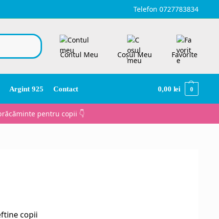
Telefon 0727783834
Caută
Contul Meu
Coșul Meu
Favorite
Argint 925
Contact
0,00
lei
0
îmbrăcăminte pentru copii
👇