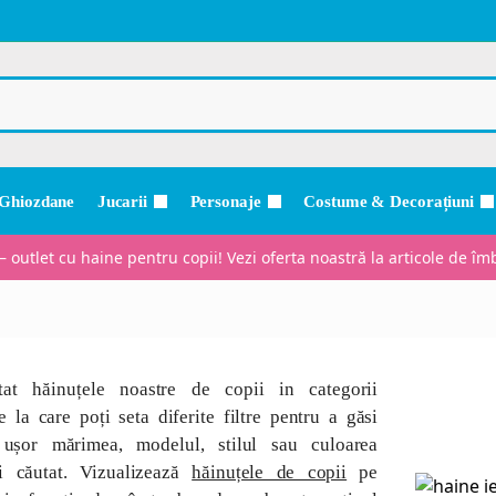
Ghiozdane
Jucarii
Personaje
Costume & Decorațiuni
– outlet cu haine pentru copii! Vezi oferta noastră la articole de 
at hăinuțele noastre de copii in categorii
e la care poți seta diferite filtre pentru a găsi
 ușor mărimea, modelul, stilul sau culoarea
ui căutat. Vizualizează
hăinuțele de copii
pe