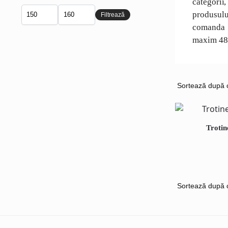
categorii
produsului
Filtrează
comanda i
maxim 48 
Trotin