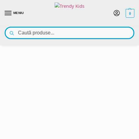
MENIU
0
Caută
Bun venit pe Trendy Kids – outlet cu haine pentru copii! Vezi oferta noastră la
articole de îmbrăcăminte pentru copii
👇