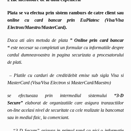
Plata se va efectua prin sistem ramburs de catre client sau
o
nline cu card bancar prin EuPlatesc (Visa/Visa
Electron/Maestro/MasterCard).
Daca ati ales metoda de plata
” Online prin card bancar
“
este necesar sa completati un formular cu informatiile despre
cardul dumneavoastra in pagina securizata a procesatorului
de plati.
– Platile cu carduri de credit/debit emise sub sigla Visa si
MasterCard (Visa/Visa Electron si MasterCard/Maestro)
se efectueaza prin intermediul sistemului
“3-D
Secure”
elaborat de organizatiile care asigura tranzactiilor
on-line acelasi nivel de securitate ca cele realizate la bancomat
sau in mediul fizic, la comerciant.
– “3-D Secure” asigura in primul rand ca nici o informatie