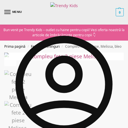
MENIU
0
Bun venit pe Trendy Kids – outlet cu haine pentru copii! Vezi oferta noastră la
articole de îmbrăcăminte pentru copii
👇
Prima pagină
Fete
Treninguri
Compleu fete 2 piese, Melissa, bleo
/
/
/