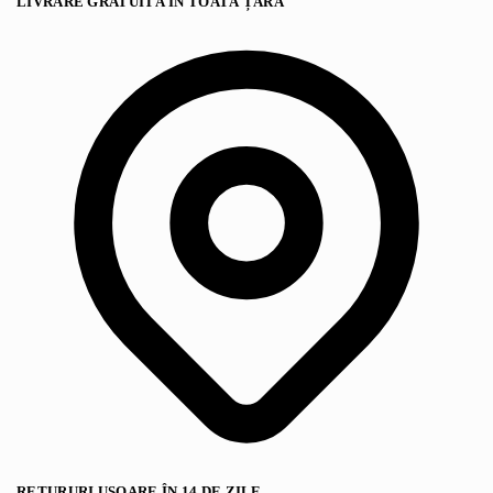
LIVRARE GRATUITĂ ÎN TOATĂ ȚARĂ
RETURURI UȘOARE ÎN 14 DE ZILE