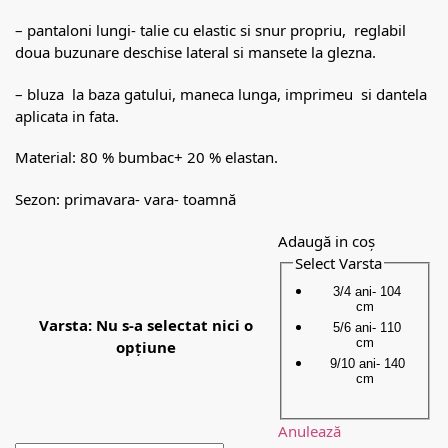
– pantaloni lungi- talie cu elastic si snur propriu, reglabil
doua buzunare deschise lateral si mansete la glezna.
– bluza la baza gatului, maneca lunga, imprimeu si dantela
aplicata in fata.
Material: 80 % bumbac+ 20 % elastan.
Sezon: primavara- vara- toamnă
Adaugă in coș
Select Varsta
3/4 ani- 104
cm
Varsta
:
Nu s-a selectat nici o
5/6 ani- 110
cm
opțiune
9/10 ani- 140
cm
Anulează