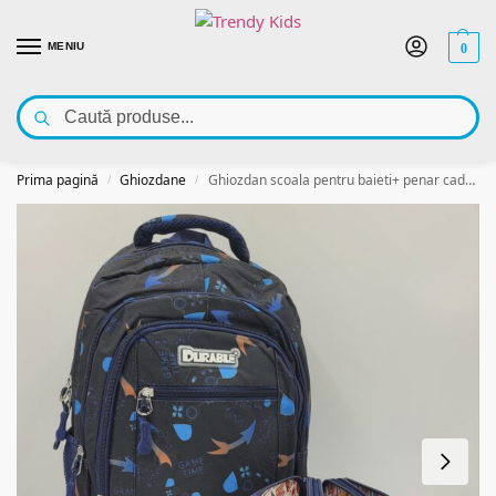
MENIU
0
Caută
Bun venit pe Trendy Kids – outlet cu haine pentru copii! Vezi oferta noastră la
articole de îmbrăcăminte pentru copii
👇
Prima pagină
Ghiozdane
Ghiozdan scoala pentru baieti+ penar cadou, 4 compartimente, 43×32 cm, game time
/
/