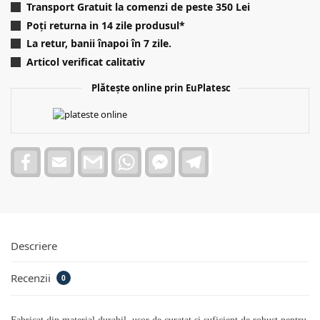
Transport Gratuit la comenzi de peste 350 Lei
Poți returna in 14 zile produsul*
La retur, banii înapoi în 7 zile.
Articol verificat calitativ
Plătește online prin EuPlatesc
F
E
G
W
F
T
a
m
m
h
a
e
c
a
a
a
c
l
e
i
i
t
e
e
b
l
l
s
b
g
o
A
o
r
o
p
o
a
k
p
k
m
Descriere
M
e
s
Recenzii
0
s
e
n
g