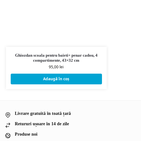
Ghiozdan scoala pentru baieti+ penar cadou, 4
compartimente, 43×32 cm
95,00
lei
Adaugă în coș
Livrare gratuită în toată țară
Retururi ușoare în 14 de zile
Produse noi