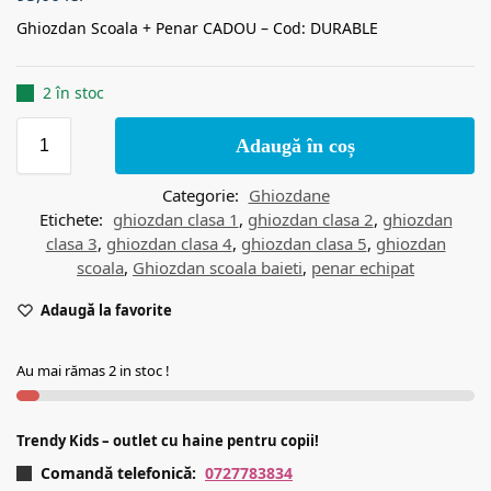
Ghiozdan Scoala + Penar CADOU – Cod: DURABLE
2 în stoc
Adaugă în coș
Categorie:
Ghiozdane
Etichete:
ghiozdan clasa 1
,
ghiozdan clasa 2
,
ghiozdan
clasa 3
,
ghiozdan clasa 4
,
ghiozdan clasa 5
,
ghiozdan
scoala
,
Ghiozdan scoala baieti
,
penar echipat
Adaugă la favorite
Au mai rămas 2 in stoc !
Trendy Kids – outlet cu haine pentru copii!
Comandă telefonică:
0727783834