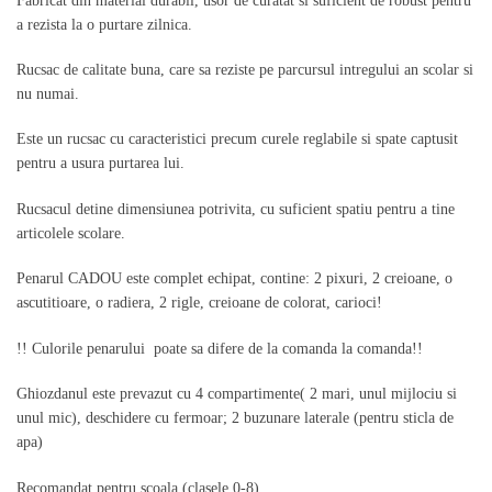
Fabricat din material durabil, usor de curatat si suficient de robust pentru
e
a rezista la o purtare zilnica.
r
Rucsac de calitate buna, care sa reziste pe parcursul intregului an scolar si
nu numai.
Este un rucsac cu caracteristici precum curele reglabile si spate captusit
pentru a usura purtarea lui.
Rucsacul detine dimensiunea potrivita, cu suficient spatiu pentru a tine
articolele scolare.
Penarul CADOU este complet echipat, contine: 2 pixuri, 2 creioane, o
ascutitioare, o radiera, 2 rigle, creioane de colorat, carioci!
!! Culorile penarului poate sa difere de la comanda la comanda!!
Ghiozdanul este prevazut cu 4 compartimente( 2 mari, unul mijlociu si
unul mic), deschidere cu fermoar; 2 buzunare laterale (pentru sticla de
apa)
Recomandat pentru scoala (clasele 0-8).