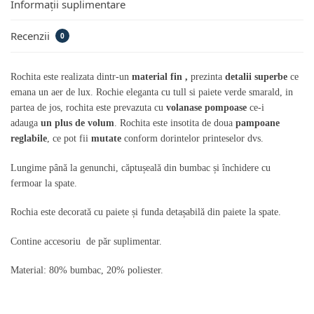
Informații suplimentare
Recenzii
0
Rochita este realizata dintr-un
material fin ,
prezinta
detalii superbe
ce
emana un aer de lux. Rochie eleganta cu tull si paiete verde smarald, in
partea de jos, rochita este prevazuta cu
volanase pompoase
ce-i
adauga
un plus de volum
. Rochita este insotita de doua
pampoane
reglabile
, ce pot fii
mutate
conform dorintelor printeselor dvs.
Lungime până la genunchi, căptușeală din bumbac și închidere cu
fermoar la spate.
Rochia este decorată cu paiete și funda detașabilă din paiete la spate.
Contine accesoriu de păr suplimentar.
Material: 80% bumbac, 20% poliester.