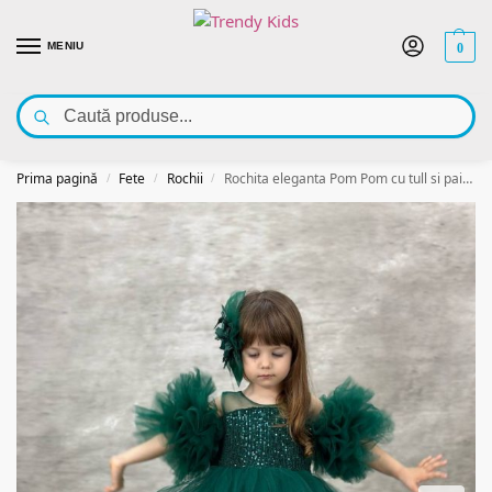
MENIU
0
Caută
Bun venit pe Trendy Kids – outlet cu haine pentru copii! Vezi oferta noastră la
articole de îmbrăcăminte pentru copii
👇
Prima pagină
Fete
Rochii
Rochita eleganta Pom Pom cu tull si paiete, verde smarald
/
/
/