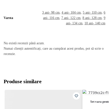
3 ani- 98 cm
,
4 ani- 104 cm
,
5 ani- 110 cm
,
6
Varsta
ani- 116 cm
,
7 ani- 122 cm
,
8 ani- 128 cm
,
9
ani- 134 cm
,
10 ani- 140 cm
Nu există recenzii până acum.
Numai clienții autentificați, care au cumpărat acest produs, pot să scrie o
recenzie.
Produse similare
Set vara pent