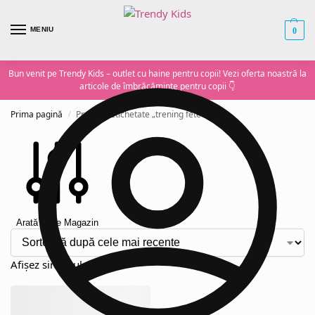
MENIU
0
Bun venit pe Trendy Kids – outlet cu haine pentru copii! Vezi oferta noastră la
articole de îmbrăcăminte pentru copii
👇
Prima pagină
Produse etichetate „trening fete 9 ani”
/
Arată Filtre Magazin
Afișez singurul rezultat